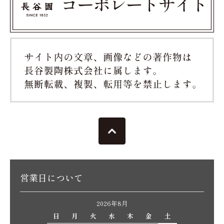
営業日について
2026年8月
日
月
火
水
木
金
土