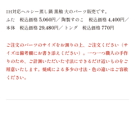
IH対応ヘルシー蒸し鍋 黒釉 大のパーツ販売です。
ふた 税込価格
5,060
円／ 陶製すのこ 税込価格
4,400
円／
本体 税込価格
29,480
円／ トング 税込価格
770
円
ご注文のパーツのサイズをお測りの上、ご注文ください（サ
イズは備考欄にお書き添えください）。一つ一つ職人の手作
りのため、ご計測いただいた寸法にできるだけ近いものをご
用意いたします。焼成による多少の寸法・色の違いはご容赦
ください。