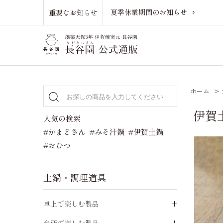
夏季休業期間のお知らせ
重要なお知らせ
ホーム
>
伊賀
人気の検索
#かまどさん
#みそ汁鍋
#伊賀土鍋
#おひつ
土鍋・調理道具
卓上で楽しむ製品