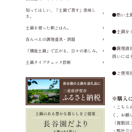
知ってほしい、「土鍋で蒸す」美味し
●熱い土
さ。
土鍋を使った朝ごはん。
●土鍋を
呑んべえの調理道具・酒器
●調理直
「機能土鍋」で広がる、日々の楽しみ。
扱いには
土鍋タイプチェック診断
●ご使用
※購入
・こちら
く、お願
（複数回
・弊社公