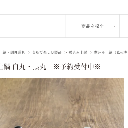
商品を探す
土鍋・調理道具
>
台所で楽しむ製品
>
煮込み土鍋
>
煮込み土鍋（直火専
土鍋 白丸・黒丸 ※予約受付中※