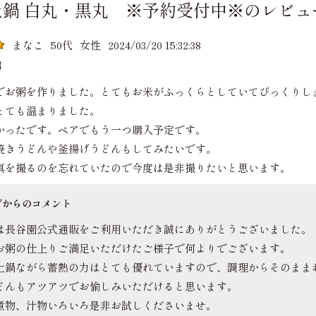
土鍋 白丸・黒丸 ※予約受付中※のレビュ
まなこ
50代
女性
2024/03/20 15:32:38
粥
でお粥を作りました。とてもお米がふっくらとしていてびっくりし
とても温まりました。
かったです。ペアでもう一つ購入予定です。
焼きうどんや釜揚げうどんもしてみたいです。
真を撮るのを忘れていたので今度は是非撮りたいと思います。
プからのコメント
は長谷園公式通販をご利用いただき誠にありがとうございました。
お粥の仕上りご満足いただけたご様子で何よりでございます。
土鍋ながら蓄熱の力はとても優れていますので、調理からそのまま
どんもアツアツでお愉しみいただけると思います。
煮物、汁物いろいろ是非お試しくださいませ。