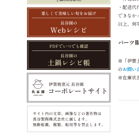
・配送代
できなか
以上、何
パーツ
※「伊賀
の
お問い
※在庫状