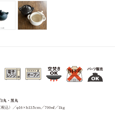
 白丸・黒丸
税込）／φ16×h13.5cm／700㎖／1kg