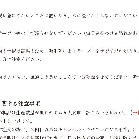
鍋を急に冷たいところに置いたり、水に浸けたりしないでください
テーブル等の上で滑らせないでください（家具を傷つける恐れがあ
後の土鍋は高温のため、輻射熱によりテーブルを焦がす恐れがあり
十分ご注意ください。
後はよく洗い、風通しの良いところで十分乾燥させてください。乾
に関する注意事項
の製品は生産数量が限られており大変申し訳ございませんが、
【一
い申し上げます。
ご注文の場合、２回目以降はキャンセルとさせていただきます。）
式通販は個人のお客様が対象で、日本国内での販売、配送に限らせ