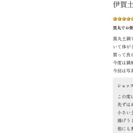
伊賀
黒丸でお
黒丸土鍋
いて体が
買って良
今度は鍋
今回は写
ショッ
この度
先ずは
小さい
揚げう
他にも