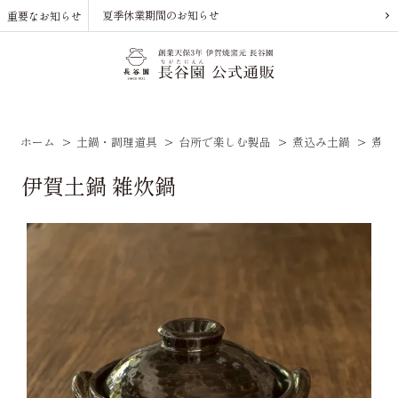
夏季休業期間のお知らせ
重要なお知らせ
ホーム
>
土鍋・調理道具
>
台所で楽しむ製品
>
煮込み土鍋
>
煮込
伊賀土鍋 雑炊鍋