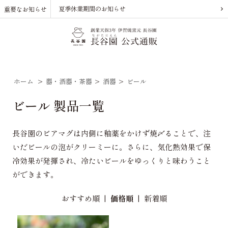
夏季休業期間のお知らせ
重要なお知らせ
ホーム
>
器・酒器・茶器
>
酒器
>
ビール
ビール 製品一覧
長谷園のビアマグは内側に釉薬をかけず焼〆ることで、注
いだビールの泡がクリーミーに。さらに、気化熱効果で保
冷効果が発揮され、冷たいビールをゆっくりと味わうこと
ができます。
おすすめ順
|
価格順
|
新着順