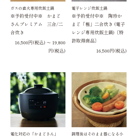
ガスの直火専用炊飯土鍋
電子レンジ炊飯土鍋
※予約受付中※ かまど
※予約受付中※ 陶珍か
さんプレミアム 三合/二
まど「極」二合炊き (電子
合炊き
レンジ専用炊飯土鍋)〔特
許取得商品〕
16,500円(税込) 〜 19,800
円(税込)
16,500円(税込)
電化対応の「かまどさん」
調理後はそのまま器になる小