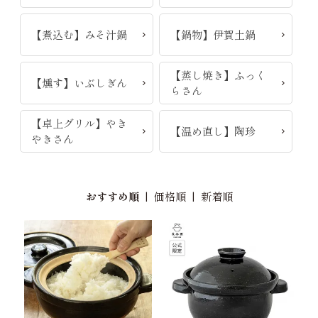
【煮込む】みそ汁鍋
【鍋物】伊賀土鍋
【蒸し焼き】ふっく
【燻す】いぶしぎん
らさん
【卓上グリル】やき
【温め直し】陶珍
やきさん
おすすめ順
|
価格順
|
新着順