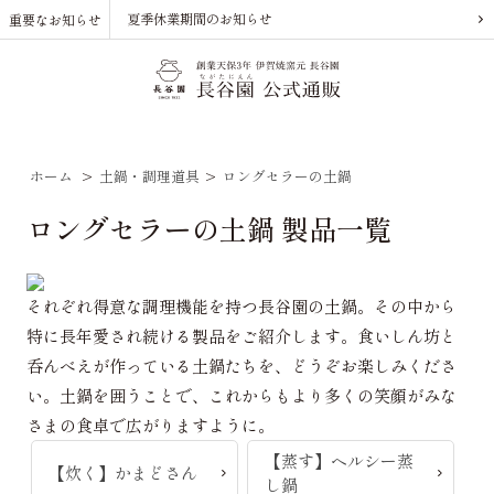
夏季休業期間のお知らせ
重要なお知らせ
ホーム
>
土鍋・調理道具
>
ロングセラーの土鍋
ロングセラーの土鍋 製品一覧
それぞれ得意な調理機能を持つ長谷園の土鍋。その中から
特に長年愛され続ける製品をご紹介します。食いしん坊と
呑んべえが作っている土鍋たちを、どうぞお楽しみくださ
い。土鍋を囲うことで、これからもより多くの笑顔がみな
さまの食卓で広がりますように。
【蒸す】ヘルシー蒸
【炊く】かまどさん
し鍋