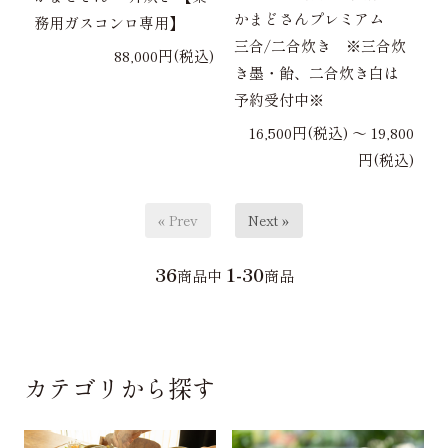
かまどさんプレミアム
務用ガスコンロ専用】
三合/二合炊き ※三合炊
88,000円(税込)
き墨・飴、二合炊き白は
予約受付中※
16,500円(税込) 〜 19,800
円(税込)
« Prev
Next »
36
1-30
商品中
商品
カテゴリから探す