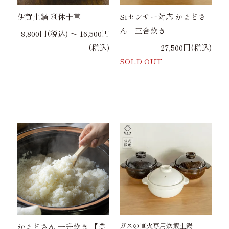
伊賀土鍋 利休十草
Siセンサー対応 かまどさ
ん 三合炊き
8,800円(税込) 〜 16,500円
(税込)
27,500円(税込)
SOLD OUT
ガスの直火専用炊飯土鍋
かまどさん 一升炊き 【業