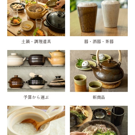
土鍋・調理道具
器・酒器・茶器
予算から選ぶ
新商品