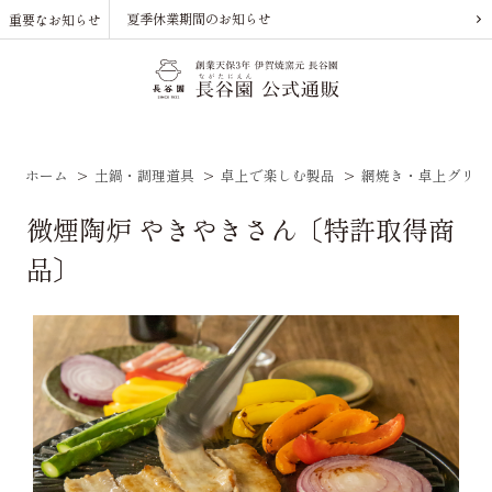
夏季休業期間のお知らせ
重要なお知らせ
ホーム
>
土鍋・調理道具
>
卓上で楽しむ製品
>
網焼き・卓上グリル
微煙陶炉 やきやきさん〔特許取得商
品〕