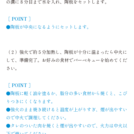
の溝に８分目まで水を入れ、陶板をセットします。
［ POINT ］
●陶板が中央になるようにセットします。
（２）強火で約５分加熱し、陶板が十分に温まったら中火に
して、準備完了。お好みの食材でバーベキューを始めてくだ
さい。
［ POINT ］
●陶板に軽く油を塗るか、脂分の多い食材から焼くと、こび
りつきにくくなります。
●強火のまま焼き続けると温度が上がりすぎ、煙が出やすい
ので中火で調理してください。
●タレのついた肉を焼くと煙が出やすいので、火力は中火以
下で焼いてください。