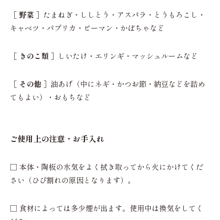
［ 野菜 ］
たまねぎ・ししとう・アスパラ・とうもろこし・
キャベツ・パプリカ・ピーマン・かぼちゃなど
［ きのこ類 ］
しいたけ・エリンギ・マッシュルームなど
［ その他 ］
油あげ（中にネギ・かつお節・納豆などを詰め
てもよい）・おもちなど
ご使用上の注意・お手入れ
□ 本体・陶板の水気をよく拭き取ってから火にかけてくだ
さい（ひび割れの原因となります）。
□ 食材によっては多少煙が出ます。使用中は換気をしてく