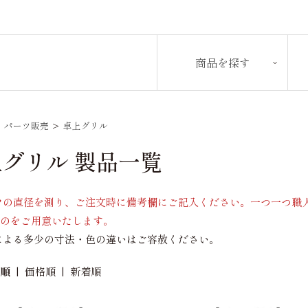
商品を探す
>
パーツ販売
>
卓上グリル
グリル 製品一覧
ツの直径を測り、ご注文時に備考欄にご記入ください。一つ一つ職
ものをご用意いたします。
による多少の寸法・色の違いはご容赦ください。
め順
|
価格順
|
新着順