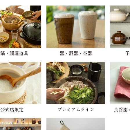
土鍋・調理道具
器・酒器・茶器
予
公式店限定
プレミアムライン
長谷園