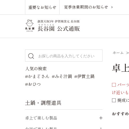
夏季休業期間のお知らせ
重要なお知らせ
ホーム
卓上
人気の検索
#かまどさん
#みそ汁鍋
#伊賀土鍋
#おひつ
□ パー
け近い
□ 焼成
土鍋・調理道具
おすす
卓上で楽しむ製品