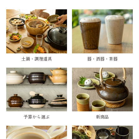
土鍋・調理道具
器・酒器・茶器
予算から選ぶ
新商品