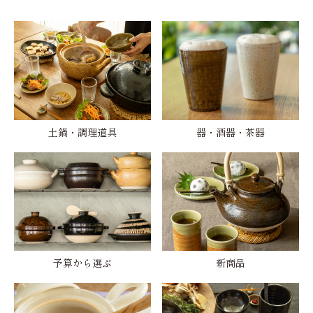
土鍋・調理道具
器・酒器・茶器
予算から選ぶ
新商品