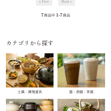
« Prev
Next »
7
1-7
商品中
商品
カテゴリから探す
土鍋・調理道具
器・酒器・茶器