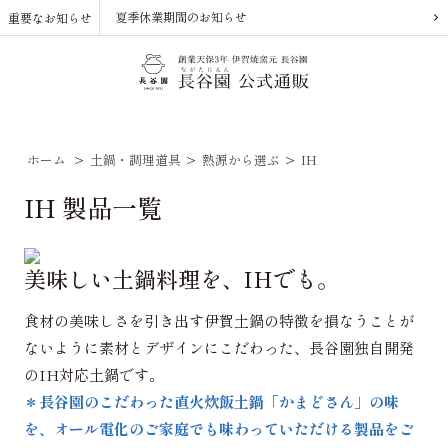
夏季休業期間のお知らせ
重要なお知らせ
ホーム
>
土鍋・調理道具
>
熱源から選ぶ
>
IH
IH 製品一覧
美味しい土鍋料理を、IHでも。
食材の美味しさを引き出す伊賀土鍋の特徴を損なうことが
ないように素材とデザインにこだわった、長谷園独自開発
のIH対応土鍋です。
＊長谷園のこだわった直火炊飯土鍋「かまどさん」の味
を、オール電化のご家庭でも味わっていただける製品をご