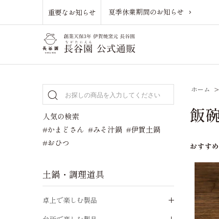
夏季休業期間のお知らせ
重要なお知らせ
ホーム
飯
人気の検索
#かまどさん
#みそ汁鍋
#伊賀土鍋
#おひつ
おすす
土鍋・調理道具
卓上で楽しむ製品