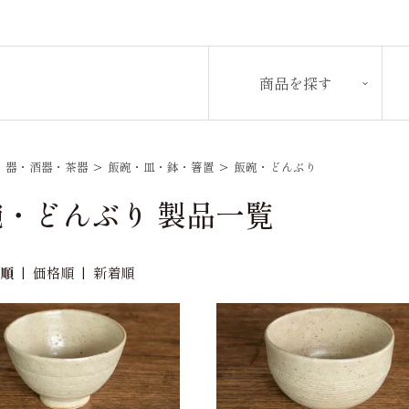
商品を探す
>
器・酒器・茶器
>
飯碗・皿・鉢・箸置
>
飯碗・どんぶり
碗・どんぶり 製品一覧
め順
|
価格順
|
新着順