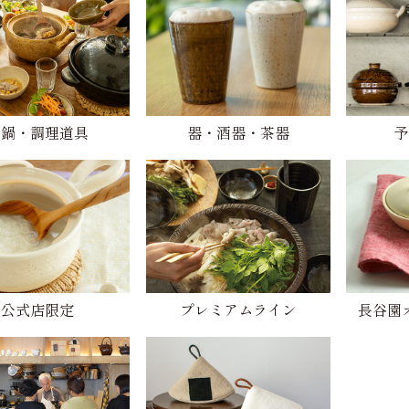
土鍋・調理道具
器・酒器・茶器
予
公式店限定
プレミアムライン
長谷園