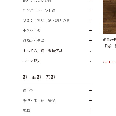
台所で楽しむ製品
ロングセラーの土鍋
空焚き可能な土鍋・調理道具
小さい土鍋
軽量の
熱源から選ぶ
「優」
すべての土鍋・調理道具
パーツ販売
SOLD
器・酒器・茶器
鍋小物
飯碗・皿・鉢・箸置
酒器