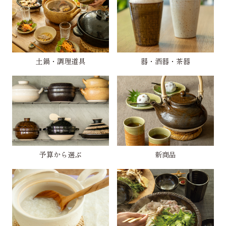
土鍋・調理道具
器・酒器・茶器
予算から選ぶ
新商品