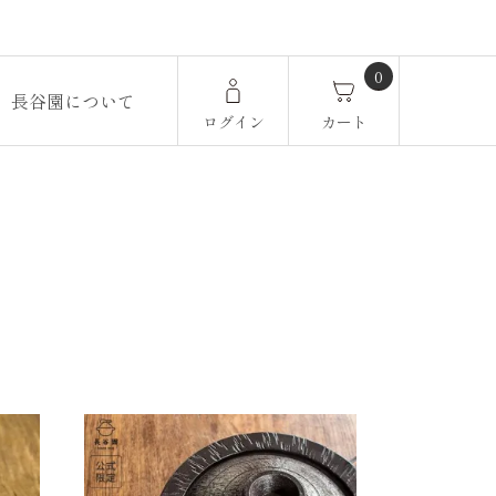
0
長谷園について
ログイン
カート
。