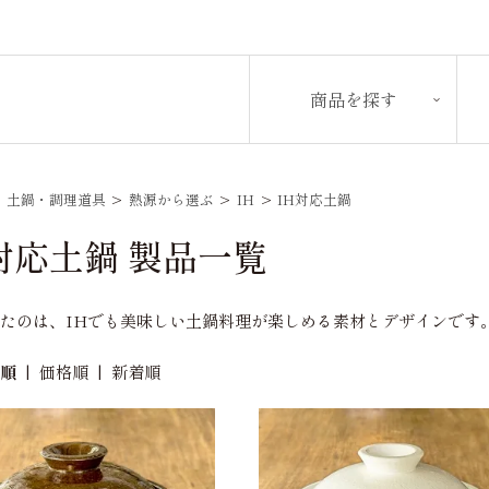
商品を探す
>
土鍋・調理道具
>
熱源から選ぶ
>
IH
>
IH対応土鍋
対応土鍋 製品一覧
たのは、IHでも美味しい土鍋料理が楽しめる素材とデザインです
め順
|
価格順
|
新着順