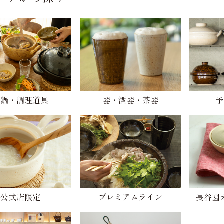
土鍋・調理道具
器・酒器・茶器
予
公式店限定
プレミアムライン
長谷園