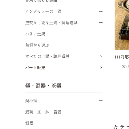
台所で楽しむ製品
ロングセラーの土鍋
空焚き可能な土鍋・調理道具
小さい土鍋
熱源から選ぶ
すべての土鍋・調理道具
IH対
25
パーツ販売
器・酒器・茶器
鍋小物
飯碗・皿・鉢・箸置
酒器
カテ