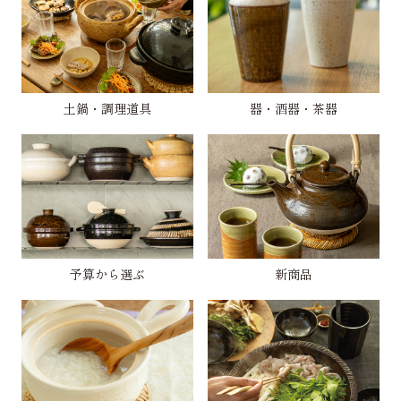
土鍋・調理道具
器・酒器・茶器
予算から選ぶ
新商品