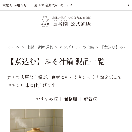
夏季休業期間のお知らせ
重要なお知らせ
ホーム
>
土鍋・調理道具
>
ロングセラーの土鍋
>
【煮込む】みそ汁
【煮込む】みそ汁鍋 製品一覧
丸くて肉厚な土鍋が、食材にゆっくりじっくり熱を伝えて
やさしい味に仕上げます。
おすすめ順
|
価格順
|
新着順