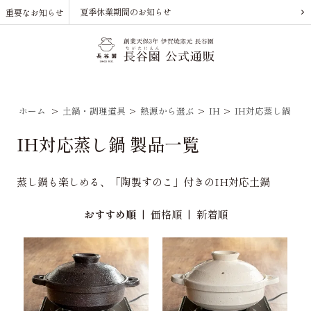
夏季休業期間のお知らせ
重要なお知らせ
ホーム
>
土鍋・調理道具
>
熱源から選ぶ
>
IH
>
IH対応蒸し鍋
IH対応蒸し鍋 製品一覧
蒸し鍋も楽しめる、「陶製すのこ」付きのIH対応土鍋
おすすめ順
|
価格順
|
新着順