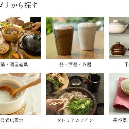
ゴリから探す
土鍋・調理道具
器・酒器・茶器
予
公式店限定
プレミアムライン
長谷園