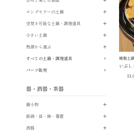
台所で楽しむ製品
ロングセラーの土鍋
空焚き可能な土鍋・調理道具
小さい土鍋
熱源から選ぶ
燻製土
すべての土鍋・調理道具
いぶし
パーツ販売
11
器・酒器・茶器
鍋小物
飯碗・皿・鉢・箸置
酒器