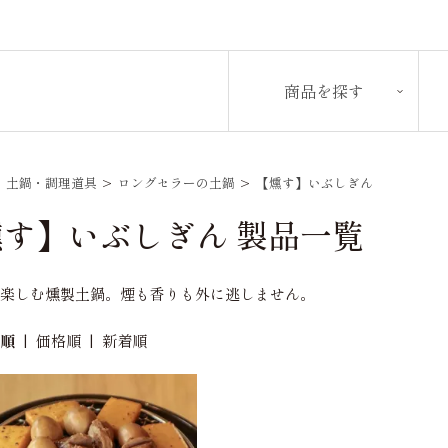
商品を探す
>
土鍋・調理道具
>
ロングセラーの土鍋
>
【燻す】いぶしぎん
燻す】いぶしぎん 製品一覧
で楽しむ燻製土鍋。煙も香りも外に逃しません。
め順
|
価格順
|
新着順