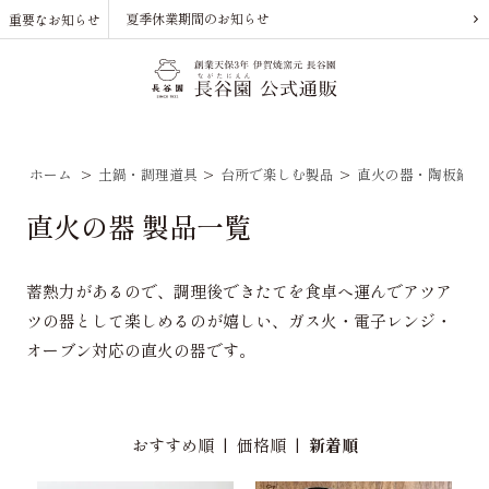
夏季休業期間のお知らせ
重要なお知らせ
ホーム
>
土鍋・調理道具
>
台所で楽しむ製品
>
直火の器・陶板鍋
直火の器 製品一覧
蓄熱力があるので、調理後できたてを食卓へ運んでアツア
ツの器として楽しめるのが嬉しい、ガス火・電子レンジ・
オーブン対応の直火の器です。
おすすめ順
|
価格順
|
新着順