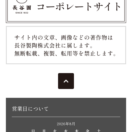
営業日について
2026年8月
日
月
火
水
木
金
土