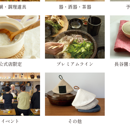
鍋・調理道具
器・酒器・茶器
公式店限定
プレミアムライン
長谷園
イベント
その他