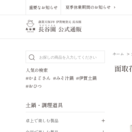
夏季休業期間のお知らせ
重要なお知らせ
ホーム
>
面取
人気の検索
#かまどさん
#みそ汁鍋
#伊賀土鍋
#おひつ
土鍋・調理道具
卓上で楽しむ製品