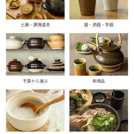
土鍋・調理道具
器・酒器・茶器
予算から選ぶ
新商品