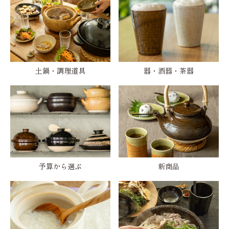
土鍋・調理道具
器・酒器・茶器
予算から選ぶ
新商品