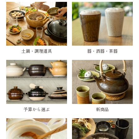
土鍋・調理道具
器・酒器・茶器
予算から選ぶ
新商品