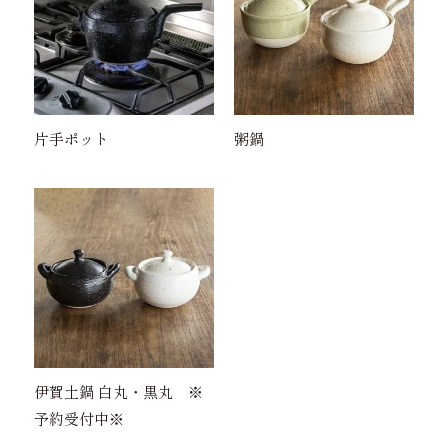
片手ポット
粥鍋
伊賀土鍋 白丸・黒丸 ※
予約受付中※