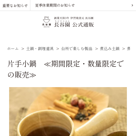
夏季休業期間のお知らせ
重要なお知らせ
ホーム
>
土鍋・調理道具
>
台所で楽しむ製品
>
煮込み土鍋
>
煮込
片手小鍋 ≪期間限定・数量限定で
の販売≫