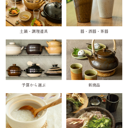
土鍋・調理道具
器・酒器・茶器
予算から選ぶ
新商品