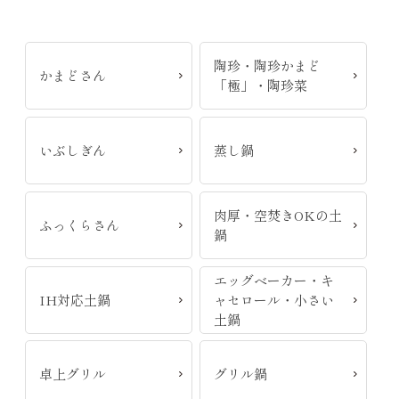
陶珍・陶珍かまど
かまどさん
「極」・陶珍菜
いぶしぎん
蒸し鍋
肉厚・空焚きOKの土
ふっくらさん
鍋
エッグベーカー・キ
IH対応土鍋
ャセロール・小さい
土鍋
卓上グリル
グリル鍋