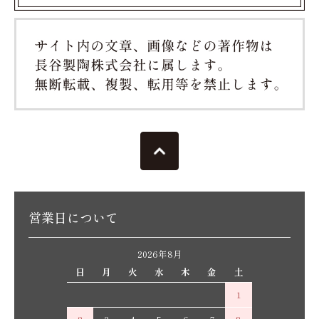
営業日について
2026年8月
日
月
火
水
木
金
土
1