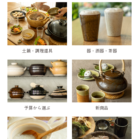
土鍋・調理道具
器・酒器・茶器
予算から選ぶ
新商品