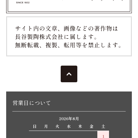
営業日について
2026年8月
日
月
火
水
木
金
土
1