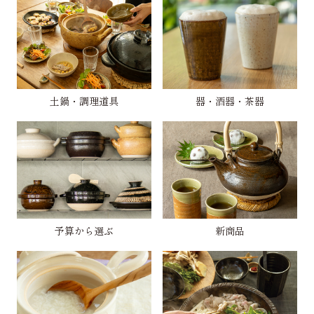
土鍋・調理道具
器・酒器・茶器
予算から選ぶ
新商品