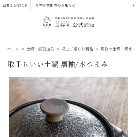
夏季休業期間のお知らせ
重要なお知らせ
ホーム
>
土鍋・調理道具
>
卓上で楽しむ製品
>
鍋物の土鍋・鍋小物
取手もいい土鍋 黒釉/木つまみ