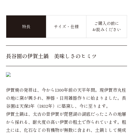
ご購入の前に
特長
サイズ・仕様
お読みください
長谷園の伊賀土鍋 美味しさのヒミツ
伊賀焼の発祥は、今から1300年前の天平年間。現伊賀市丸柱
の地に窯が興され、神器・日用雑器作りに始まりました。長
谷園は天保3年（1832年）に築窯し、今に至ります。
伊賀土鍋は、太古の昔伊賀が琵琶湖の湖底だったころの地層
から採れる、耐火度の高い伊賀の粗土で作られています。粗
土には、化石などの有機物が無数に含まれ、土鍋として焼成