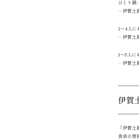
ひとり鍋
…伊賀土
2～4人に
…伊賀土
3～5人に
…伊賀土
伊賀
「伊賀土
食卓の雰