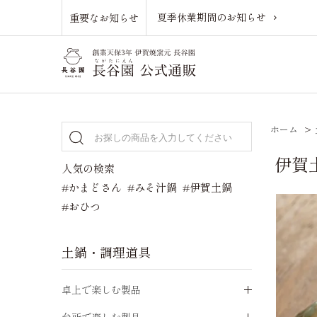
夏季休業期間のお知らせ
重要なお知らせ
ホーム
>
伊賀
人気の検索
#かまどさん
#みそ汁鍋
#伊賀土鍋
#おひつ
土鍋・調理道具
卓上で楽しむ製品