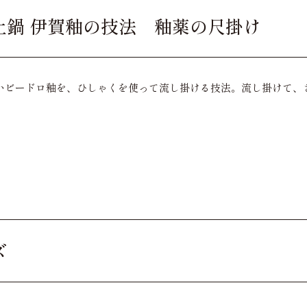
土鍋 伊賀釉の技法 釉薬の尺掛け
いビードロ釉を、ひしゃくを使って流し掛ける技法。流し掛けて、
ズ