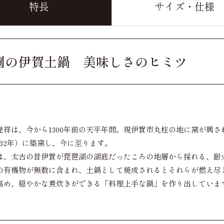
特長
サイズ・仕様
園の伊賀土鍋 美味しさのヒミツ
発祥は、今から1300年前の天平年間。現伊賀市丸柱の地に窯が興
832年）に築窯し、今に至ります。
は、太古の昔伊賀が琵琶湖の湖底だったころの地層から採れる、耐
の有機物が無数に含まれ、土鍋として焼成されるとそれらが燃え尽
高め、穏やかな煮炊きができる「料理上手な鍋」を作り出していま