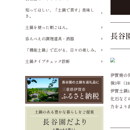
知ってほしい、「土鍋で蒸す」美味し
さ。
土鍋を使った朝ごはん。
長谷
呑んべえの調理道具・酒器
「機能土鍋」で広がる、日々の楽しみ。
土鍋タイプチェック診断
伊賀焼の
保3年（1
伊賀土鍋
化石など
力をより