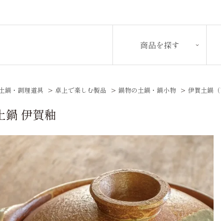
商品を探す
土鍋・調理道具
>
卓上で楽しむ製品
>
鍋物の土鍋・鍋小物
>
伊賀土鍋（
土鍋 伊賀釉