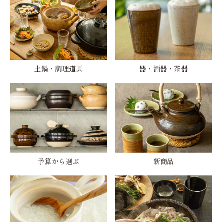
土鍋・調理道具
器・酒器・茶器
予算から選ぶ
新商品