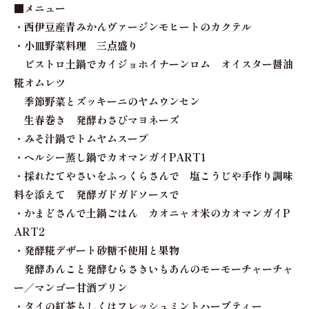
■メニュー
・西伊豆産青みかんヴァージンモヒートのカクテル
・小皿野菜料理 三点盛り
ビストロ土鍋でカイジョホイナーンロム オイスター醤油
糀オムレツ
季節野菜とズッキーニのヤムウンセン
生春巻き 発酵わさびマヨネーズ
・みそ汁鍋でトムヤムスープ
・ヘルシー蒸し鍋でカオマンガイPART1
・採れたてやさいをふっくらさんで 塩こうじや手作り調味
料を添えて 発酵ガドガドソースで
・かまどさんで土鍋ごはん カオニャオ米のカオマンガイP
ART2
・発酵糀デザート砂糖不使用と果物
発酵あんこと発酵むらさきいもあんのモーモーチャーチャ
ー／マンゴー甘酒プリン
・タイの紅茶もしくはフレッシュミントハーブティー