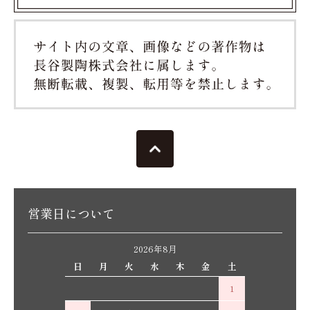
営業日について
2026年8月
日
月
火
水
木
金
土
1