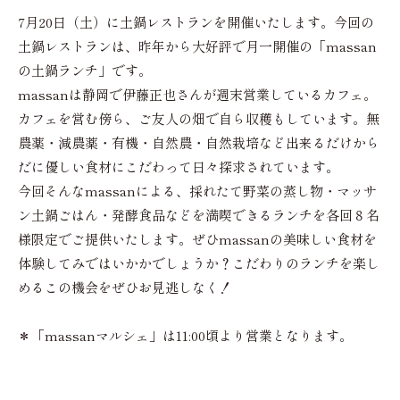
7月20日（土）に土鍋レストランを開催いたします。今回の
土鍋レストランは、昨年から大好評で月一開催の「massan
の土鍋ランチ」です。
massanは静岡で伊藤正也さんが週末営業しているカフェ。
カフェを営む傍ら、ご友人の畑で自ら収穫もしています。無
農薬・減農薬・有機・自然農・自然栽培など出来るだけから
だに優しい食材にこだわって日々探求されています。
今回そんなmassanによる、採れたて野菜の蒸し物・マッサ
ン土鍋ごはん・発酵食品などを満喫できるランチを各回８名
様限定でご提供いたします。ぜひmassanの美味しい食材を
体験してみではいかかでしょうか？こだわりのランチを楽し
めるこの機会をぜひお見逃しなく！
＊「massanマルシェ」は11:00頃より営業となります。