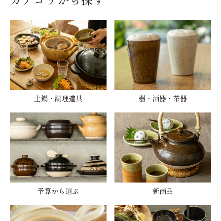
土鍋・調理道具
器・酒器・茶器
予算から選ぶ
新商品