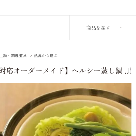
商品を探す
土鍋・調理道具
>
熱源から選ぶ
H対応オーダーメイド】ヘルシー蒸し鍋 黒