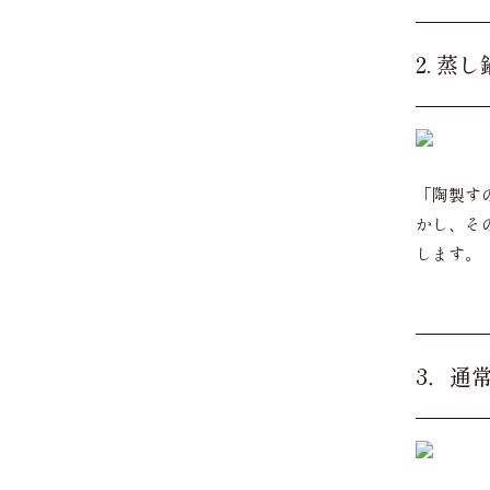
2. 蒸
「陶製す
かし、そ
します。
3．通