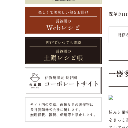
既存のI
既存
一器
旨みと栄
をさっと
アツアツ