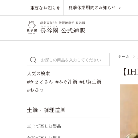
夏季休業期間のお知らせ
重要なお知らせ
ホーム
>
【I
人気の検索
#かまどさん
#みそ汁鍋
#伊賀土鍋
#おひつ
土鍋・調理道具
卓上で楽しむ製品