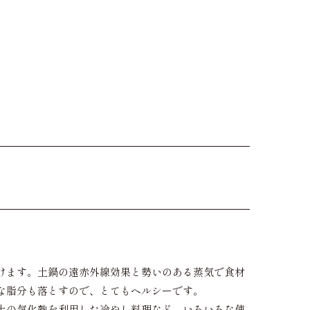
けます。土鍋の遠赤外線効果と勢いのある蒸気で食材
な脂分も落とすので、とてもヘルシーです。
土の気化熱を利用した冷やし料理など、いろいろな使