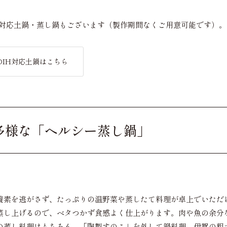
H対応土鍋・蒸し鍋もございます（製作期間なくご用意可能です）。
のIH対応土鍋はこちら
多様な「ヘルシー蒸し鍋」
養素を逃がさず、たっぷりの温野菜や蒸したて料理が卓上でいただ
蒸し上げるので、ベタつかず食感よく仕上がります。肉や魚の余分
の蒸し料理はもちろん、「陶製すのこ」を外して鍋料理、伊賀の粗