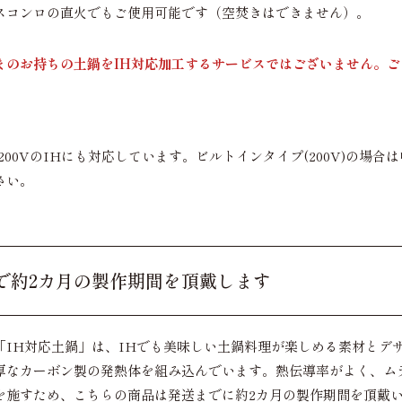
スコンロの直火でもご使用可能です（空焚きはできません）。
まのお持ちの土鍋をIH対応加工するサービスではございません。
・200VのIHにも対応しています。ビルトインタイプ(200V)の場合は
さい。
で約2カ月の製作期間を頂戴します
「IH対応土鍋」は、IHでも美味しい土鍋料理が楽しめる素材とデ
厚なカーボン製の発熱体を組み込んでいます。熱伝導率がよく、ム
を施すため、こちらの商品は発送までに約2カ月の製作期間を頂戴