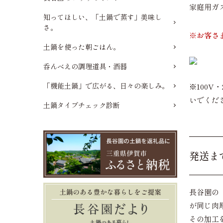
家庭用ガ
知ってほしい、「土鍋で蒸す」美味し
さ。
※お客さ
土鍋を使った朝ごはん。
呑んべえの調理道具・酒器
「機能土鍋」で広がる、日々の楽しみ。
※100V
いでくだ
土鍋タイプチェック診断
発送ま
長谷園の
が同じ肉
その加工