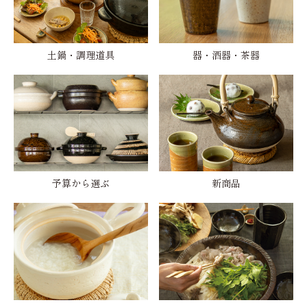
土鍋・調理道具
器・酒器・茶器
予算から選ぶ
新商品