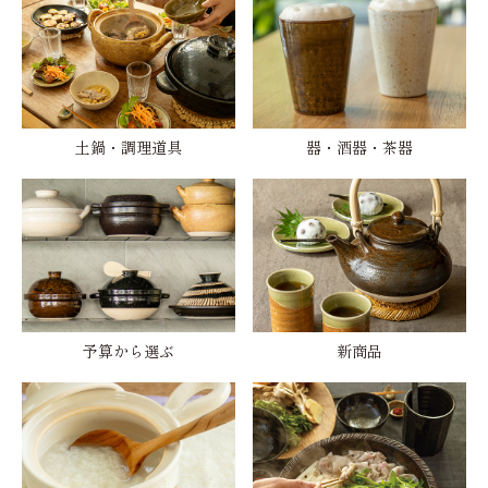
土鍋・調理道具
器・酒器・茶器
予算から選ぶ
新商品