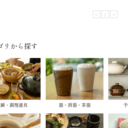
<
1
>
ゴリから探す
土鍋・調理道具
器・酒器・茶器
予