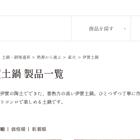
商品を探す
>
土鍋・調理道具
>
熱源から選ぶ
>
直火
>
伊賀土鍋
土鍋 製品一覧
な伊賀の陶土でできた、蓄熱力の高い伊賀土鍋。ひとつずつ丁寧に
ットコンロで楽しめる土鍋です。
め順
|
価格順
|
新着順