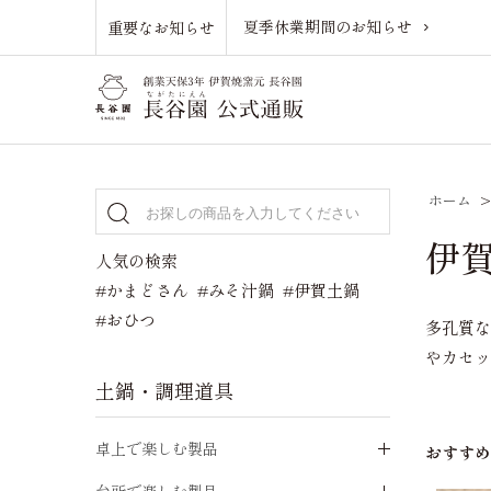
夏季休業期間のお知らせ
重要なお知らせ
ホーム
伊賀
人気の検索
#かまどさん
#みそ汁鍋
#伊賀土鍋
#おひつ
多孔質
やカセ
土鍋・調理道具
卓上で楽しむ製品
おすす