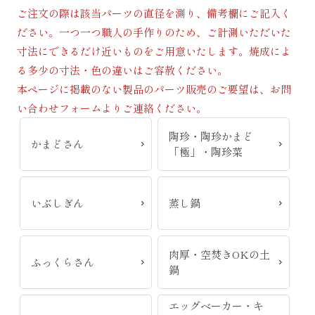
ご注文の際は該当パーツの直径を測り、備考欄にご記入く
ださい。一つ一つ職人の手作りのため、ご計測いただいた
寸法にできるだけ近いものをご用意いたします。焼成によ
る多少の寸法・色の違いはご容赦ください。
本ページに掲載のない製品のパーツ販売のご要望は、お問
い合わせフォームよりご連絡ください。
陶珍・陶珍かまど
かまどさん
「極」・陶珍菜
いぶしぎん
蒸し鍋
肉厚・空焚きOKの土
ふっくらさん
鍋
エッグベーカー・キ