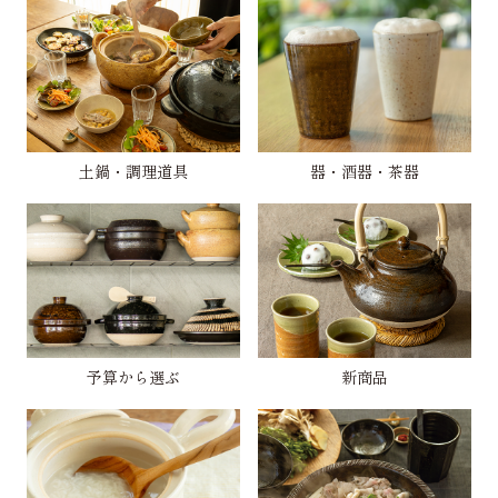
土鍋・調理道具
器・酒器・茶器
予算から選ぶ
新商品