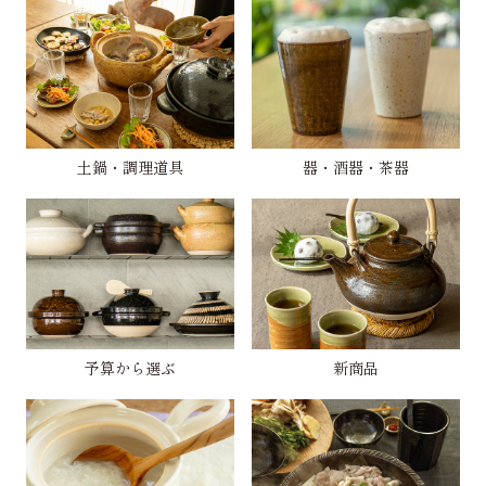
土鍋・調理道具
器・酒器・茶器
予算から選ぶ
新商品