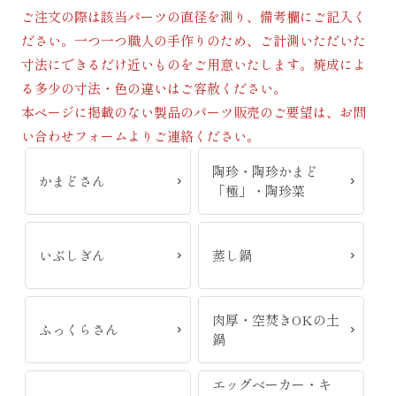
ご注文の際は該当パーツの直径を測り、備考欄にご記入く
ださい。一つ一つ職人の手作りのため、ご計測いただいた
寸法にできるだけ近いものをご用意いたします。焼成によ
る多少の寸法・色の違いはご容赦ください。
本ページに掲載のない製品のパーツ販売のご要望は、お問
い合わせフォームよりご連絡ください。
陶珍・陶珍かまど
かまどさん
「極」・陶珍菜
いぶしぎん
蒸し鍋
肉厚・空焚きOKの土
ふっくらさん
鍋
エッグベーカー・キ