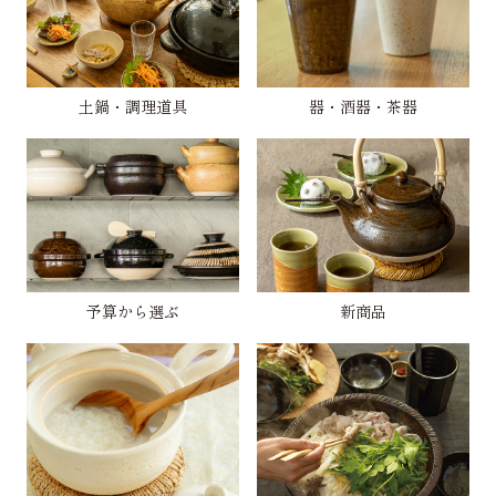
土鍋・調理道具
器・酒器・茶器
予算から選ぶ
新商品