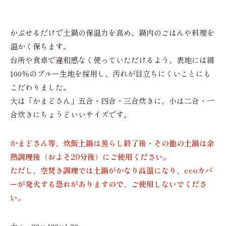
かぶせるだけで土鍋の保温力を高め、鍋内のごはんや料理を
温かく保ちます。
台所や食卓で違和感なく使っていただけるよう、表地には綿
100％のブルー生地を採用し、汚れが目立ちにくいことにも
こだわりました。
大は「かまどさん」五合・四合・三合炊きに、小は二合・一
合炊きにちょうどいいサイズです。
かまどさん等、炊飯土鍋は蒸らし終了後・その他の土鍋は余
熱調理後（およそ20分後）にご使用ください。
ただし、空焚き調理では土鍋がかなり高温になり、ecoカバ
ーが発火する恐れがありますので、ご使用しないでくださ
い。