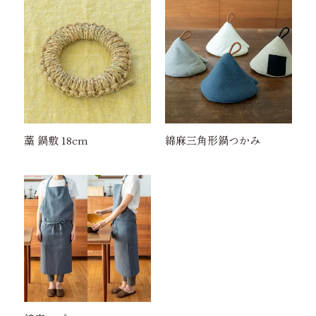
藁 鍋敷 18cm
綿麻三角形鍋つかみ