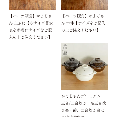
【パーツ販売】かまどさ
【パーツ販売】かまどさ
ん 上ふた【※サイズ目安
ん 本体【サイズをご記入
表を参考にサイズをご記
の上ご注文ください】
入の上ご注文ください】
かまどさんプレミアム
三合/二合炊き ※三合炊
き墨・飴、二合炊き白は