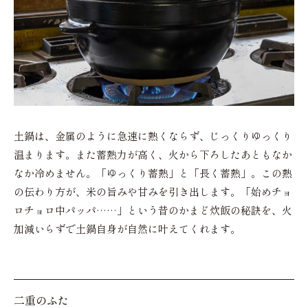
土鍋は、金属のように急速に熱くならず、じっくりゆっくり
温まります。また蓄熱力が高く、火から下ろしたあともなか
なか冷めません。「ゆっくり蓄熱」と「長く蓄熱」。この熱
の伝わり方が、米の旨みや甘みを引き出します。「始めチョ
ロチョロ中パッパ……」という昔のかまど炊飯の秘訣を、火
加減いらずで土鍋自身が自然に叶えてくれます。
二重のふた