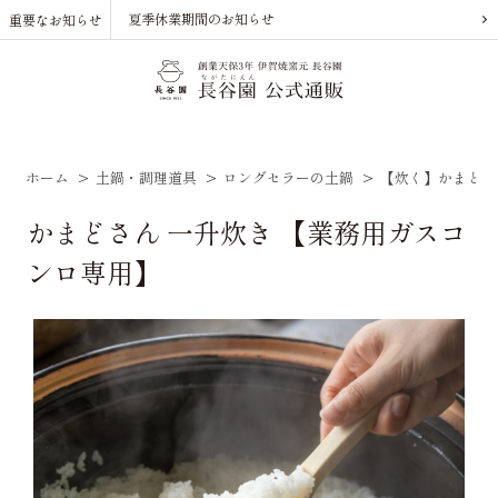
夏季休業期間のお知らせ
重要なお知らせ
ホーム
>
土鍋・調理道具
>
ロングセラーの土鍋
>
【炊く】かまどさ
かまどさん 一升炊き 【業務用ガスコ
ンロ専用】