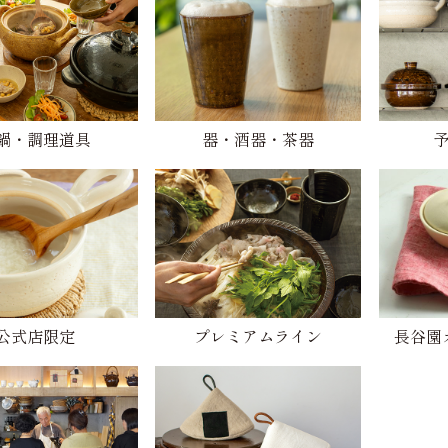
鍋・調理道具
器・酒器・茶器
公式店限定
プレミアムライン
長谷園