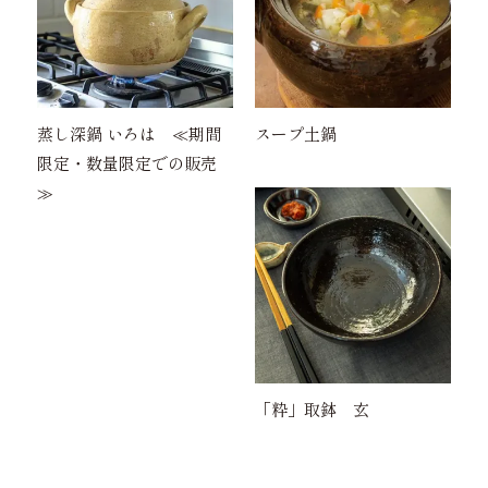
蒸し深鍋 いろは ≪期間
スープ土鍋
限定・数量限定での販売
≫
「粋」取鉢 玄