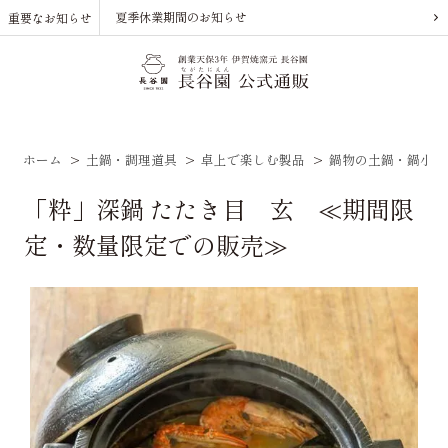
夏季休業期間のお知らせ
重要なお知らせ
ホーム
>
土鍋・調理道具
>
卓上で楽しむ製品
>
鍋物の土鍋・鍋小物
「粋」深鍋 たたき目 玄 ≪期間限
定・数量限定での販売≫