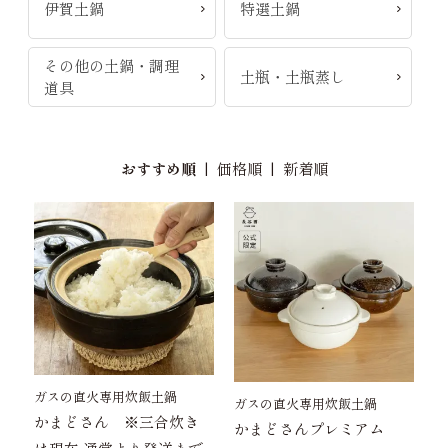
伊賀土鍋
特選土鍋
その他の土鍋・調理
土瓶・土瓶蒸し
道具
おすすめ順
|
価格順
|
新着順
ガスの直火専用炊飯土鍋
ガスの直火専用炊飯土鍋
かまどさん ※三合炊き
かまどさんプレミアム