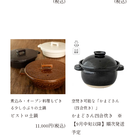
(税込)
(税込)
煮込み・オーブン料理もでき
空焚き可能な「かまどさん
る少し小ぶりの土鍋
（四合炊き）」
ビストロ土鍋
かまどさん四合炊き ※
【9月中旬以降】順次発送
11,000円(税込)
予定