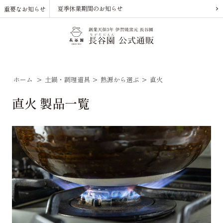
夏季休業期間のお知らせ
重要なお知らせ
ホーム
>
土鍋・調理道具
>
熱源から選ぶ
>
直火
直火 製品一覧