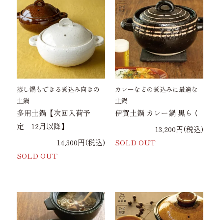
蒸し鍋もできる煮込み向きの
カレーなどの煮込みに最適な
土鍋
土鍋
多用土鍋【次回入荷予
伊賀土鍋 カレー鍋 黒らく
定 12月以降】
13,200円(税込)
14,300円(税込)
SOLD OUT
SOLD OUT