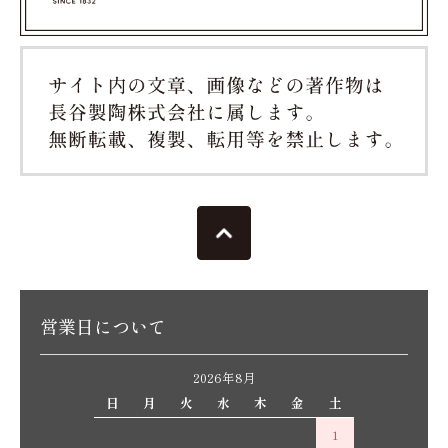
営業日について
2026年8月
日
月
火
水
木
金
土
1